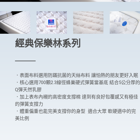
經典保樂林系列
．表面布料選用防蹣抗菌的天絲布料 讓怕熱的朋友更好入眠
．核心選用700顆2.3線徑蜂巢硬式彈簧當基底 結合5公分厚的
Q彈天然乳膠
．加上表布內襯的高密度支撐棉 達到有良好包覆感又有極佳
的彈簧支撐力
．體重偏重也能完美支撐你的身型 適合大眾 軟硬適中的完
美比例