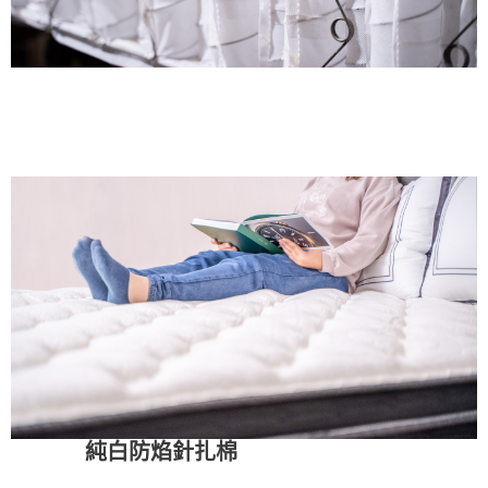
純白防焰針扎棉