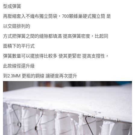
型成彈簧
再壓縮套入不織布獨立筒袋，700顆蜂巢硬式獨立筒 是
以交錯排列的
方式把彈簧之間的縫隙都填滿 提高彈簧密度，比起同
面積下的平行式
彈簧數量可以擺放得比較多 使其更緊密 提高支撐性，
此款線徑還升級
到2.3MM 更粗的鋼線 讓硬度再次提升