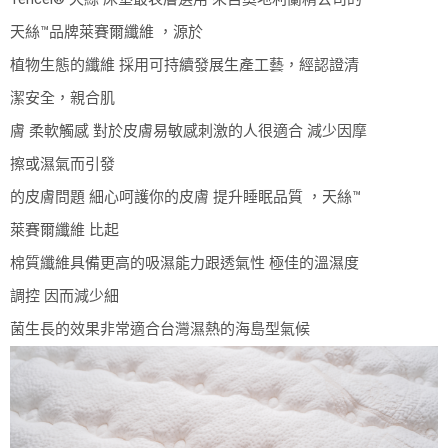
天絲™品牌萊賽爾纖維 ，源於
植物生態的纖維 採用可持續發展生產工藝，經認證清
潔安全，親合肌
膚 柔軟觸感 對於皮膚易敏感刺激的人很適合 減少因摩
擦或濕氣而引發
的皮膚問題 細心呵護你的皮膚 提升睡眠品質 ，天絲™
萊賽爾纖維 比起
棉質纖維具備更高的吸濕能力跟透氣性 極佳的溫濕度
調控 因而減少細
菌生長的效果非常適合台灣濕熱的海島型氣候