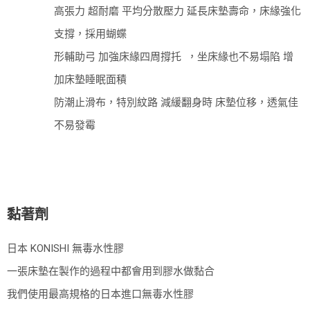
高張力 超耐磨 平均分散壓力 延長床墊壽命，床緣強化
支撐，採用蝴蝶
形輔助弓 加強床緣四周撐托 ，坐床緣也不易塌陷 增
加床墊睡眠面積
防潮止滑布，特別紋路 減緩翻身時 床墊位移，透氣佳
不易發霉
黏著劑
日本 KONISHI 無毒水性膠
一張床墊在製作的過程中都會用到膠水做黏合
我們使用最高規格的日本進口無毒水性膠